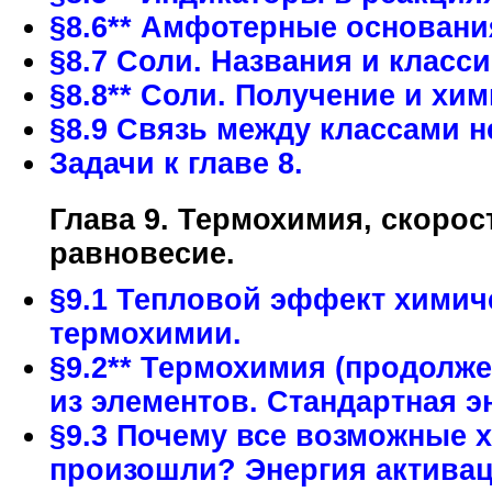
§8.6** Амфотерные основани
§8.7 Соли. Названия и класс
§8.8** Соли. Получение и хи
§8.9 Связь между классами н
Задачи к главе 8.
Глава 9. Термохимия, скоро
равновесие.
§9.1 Тепловой эффект химич
термохимии.
§9.2** Термохимия (продолже
из элементов. Стандартная э
§9.3 Почему все возможные 
произошли? Энергия активац