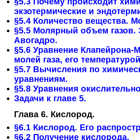
§5.3 Почему происходит хим
экзотермические и эндотерм
§5.4 Количество вещества. М
§5.5 Молярный объем газов.
Авогадро.
§5.6 Уравнение Клапейрона-
молей газа, его температуро
§5.7 Вычисления по химиче
уравнениям.
§5.8 Уравнения окислительн
Задачи к главе 5.
Глава 6. Кислород.
§6.1 Кислород. Его распрост
§6.2 Получение кислорода.