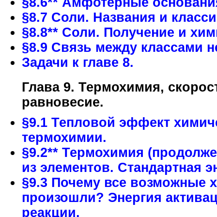
§8.6** Амфотерные основани
§8.7 Соли. Названия и класс
§8.8** Соли. Получение и хи
§8.9 Связь между классами н
Задачи к главе 8.
Глава 9. Термохимия, скоро
равновесие.
§9.1 Тепловой эффект химич
термохимии.
§9.2** Термохимия (продолже
из элементов. Стандартная э
§9.3 Почему все возможные 
произошли? Энергия активац
реакции.