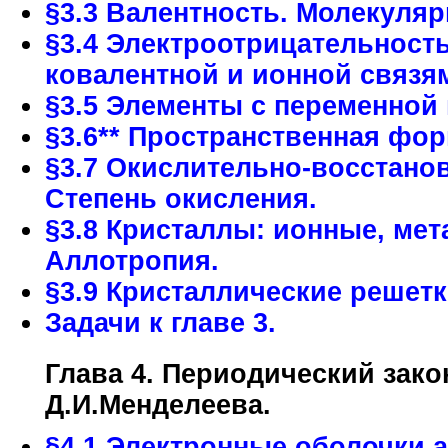
§3.3 Валентность. Молекуля
§3.4 Электроотрицательност
ковалентной и ионной связя
§3.5 Элементы с переменной
§3.6** Пространственная фор
§3.7 Окислительно-восстано
Степень окисления.
§3.8 Кристаллы: ионные, ме
Аллотропия.
§3.9 Кристаллические решетк
Задачи к главе 3.
Глава 4. Периодический зако
Д.И.Менделеева.
§4.1 Электронные оболочки 