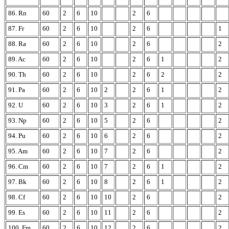
86. Rn
60
2
6
10
2
6
87. Fr
60
2
6
10
2
6
1
88. Ra
60
2
6
10
2
6
2
89. Ac
60
2
6
10
2
6
1
2
90. Th
60
2
6
10
2
6
2
2
91. Pa
60
2
6
10
2
2
6
1
2
92. U
60
2
6
10
3
2
6
1
2
93. Np
60
2
6
10
5
2
6
2
94. Pu
60
2
6
10
6
2
6
2
95. Am
60
2
6
10
7
2
6
2
96. Cm
60
2
6
10
7
2
6
1
2
97. Bk
60
2
6
10
8
2
6
1
2
98. Cf
60
2
6
10
10
2
6
2
99. Es
60
2
6
10
11
2
6
2
100. Fm
60
2
6
10
12
2
6
2