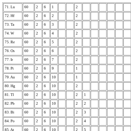
71. Lu
60
2
6
1
2
72. Hf
60
2
6
2
2
73. Ta
60
2
6
3
2
74. W
60
2
6
4
2
75. Re
60
2
6
5
2
76. Os
60
2
6
6
2
77. Ir
60
2
6
7
2
78. Pt
60
2
6
9
1
79. Au
60
2
6
10
1
80. Hg
60
2
6
10
2
81. Tl
60
2
6
10
2
1
82. Pb
60
2
6
10
2
2
83. Bi
60
2
6
10
2
3
84. Po
60
2
6
10
2
4
85. At
60
2
6
10
2
5