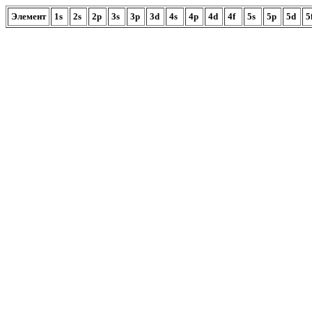
Элемент
1s
2s
2p
3s
3p
3d
4s
4p
4d
4f
5s
5p
5d
5