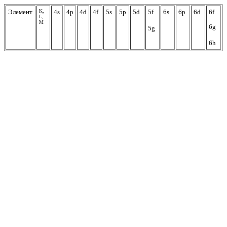
Элемент
K,
4s
4p
4d
4f
5s
5p
5d
5f
6s
6p
6d
6f
L,
M
6g
5g
6h