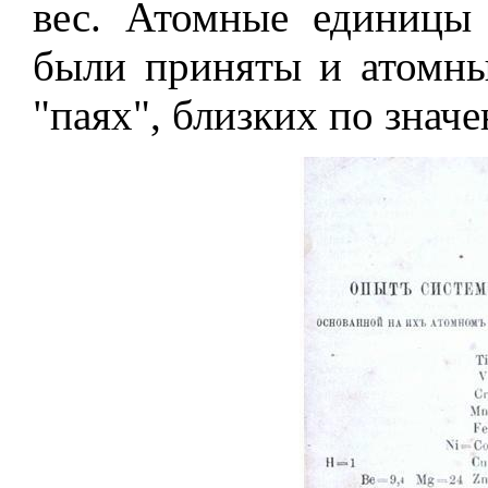
вес. Атомные единицы 
были приняты и атомны
"паях", близких по знач