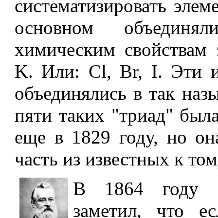
систематизировать элем
основном объедин
химическим свойствам 
K. Или: Cl, Br, I. Эти
объединялись в так наз
пяти таких "триад" был
еще в 1829 году, но о
часть из известных к то
В 1864 году а
заметил, что е