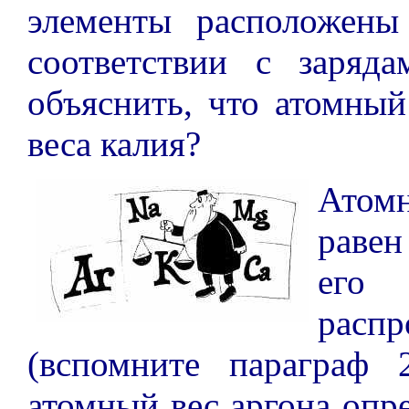
элементы расположены
соответствии с заряд
объяснить, что атомный
веса калия?
Атом
равен
ег
расп
(вспомните параграф 
атомный вес аргона опр