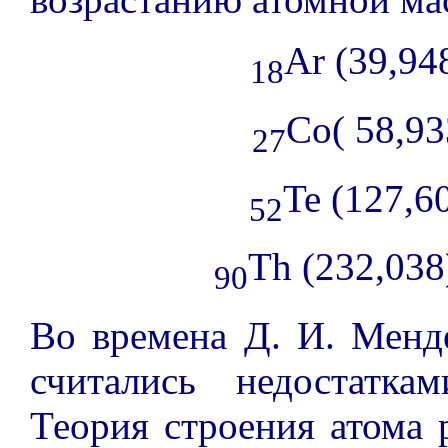
Ar (39,94
18
Co( 58,93
27
Te (127,6
52
Th (232,038
90
Во времена Д. И. Менд
считались недостатка
Теория строения атома р