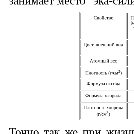
занимает место "эка-сил
Свойство
П
М
Цвет, внешний вид
Атомный вес
3
Плотность (г/см
)
Формула оксида
Формула хлорида
Плотность хлорида
3
(г/см
)
Точно так же при жизн