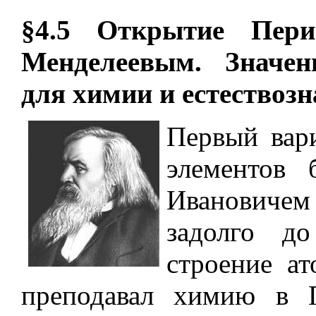
§4.5 Открытие Пери
Менделеевым. Значен
для химии и естествозн
Первый вар
элементов 
Ивановичем
задолго д
строение а
преподавал химию в П