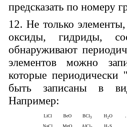
предсказать по номеру г
12. Не только элементы,
оксиды, гидриды, со
обнаруживают периоди
элементов можно зап
которые периодически "
быть записаны в ви
Например:
LiCl
BeO
BCl
H
O
.
3
2
NaCl
MgO
AlCl
H
S
..