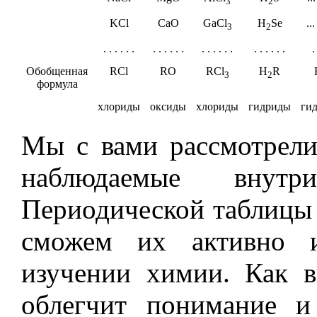
3
2
KCl
CaO
GaCl
H
Se
..
3
2
. . . . . .
. . . . . .
. . . . . .
. . . . . .
.
Обобщенная
RCl
RO
RCl
H
R
3
2
формула
хлориды
оксиды
хлориды
гидриды
ги
Мы с вами рассмотрели
наблюдаемые вну
Периодической таблицы 
сможем их активно и
изучении химии. Как в
облегчит понимание и