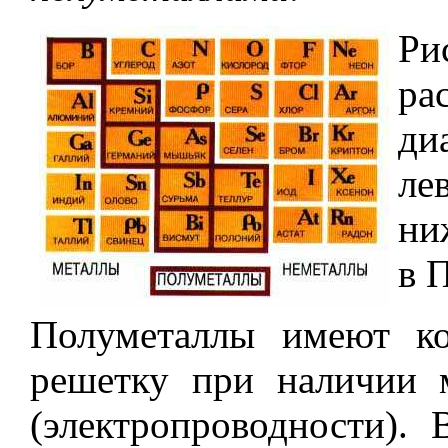
Р
ра
ди
ле
ни
в 
Полуметаллы имеют ко
решетку при наличии 
(электропроводности).