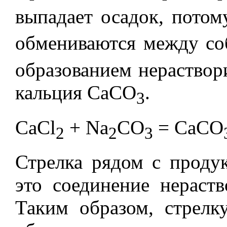
выпадает осадок, потом
обмениваются между со
образованием нераствор
кальция CaCO
.
3
CaCl
+ Na
CO
= CaCO
2
2
3
Стрелка рядом с продук
это соединение нераст
Таким образом, стрелк