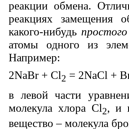
реакции обмена. Отлич
реакциях замещения о
какого-нибудь
простог
атомы одного из элем
Например:
2NaBr + Cl
= 2NaCl + B
2
в левой части уравнен
молекула хлора Cl
, и 
2
вещество – молекула бро