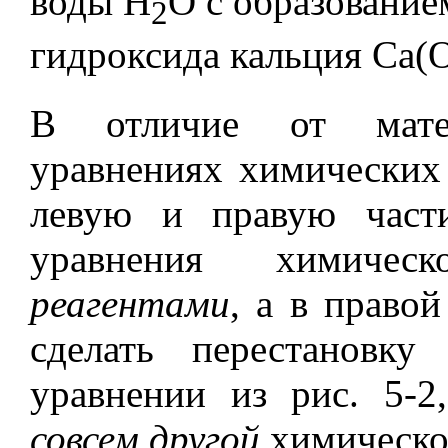
воды Н
О с образование
2
гидроксида кальция Са(
В отличие от матем
уравнениях химических 
левую и правую част
уравнения химичес
реагентами
, а в право
сделать перестановк
уравнении из рис. 5-
совсем другой
химическо