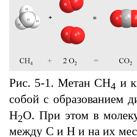
Рис. 5-1. Метан СН
и к
4
собой с образованием д
Н
О. При этом в молеку
2
между С и Н и на их мес