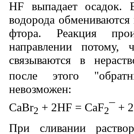
HF выпадает осадок. 
водорода обмениваются
фтора. Реакция про
направлении потому,
связываются в нераст
после этого "обра
невозможен:
CaBr
+ 2HF = CaF
¯
+ 
2
2
При сливании раство