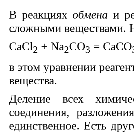
В реакциях
обмена
и ре
сложными веществами. 
CaCl
+ Na
CO
= CaCO
2
2
3
в этом уравнении реаген
вещества.
Деление всех химиче
соединения, разложени
единственное. Есть дру