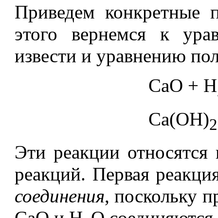
Приведем конкретные 
этого вернемся к ура
извести и уравнению по
СаО + Н
Са(ОН)
2
Эти реакции относятся
реакций. Первая реакци
соединения
, поскольку п
СаО и Н
О соединяются 