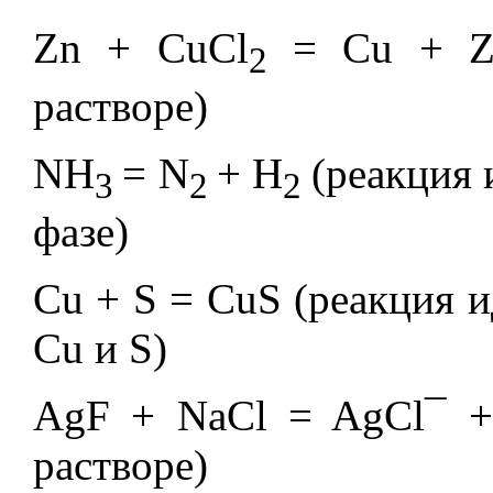
Zn + CuCl
= Cu + Z
2
растворе)
NH
= N
+ H
(реакция 
3
2
2
фазе)
Cu + S = CuS (реакция 
Cu и S)
AgF + NaCl = AgCl
¯
+ 
растворе)