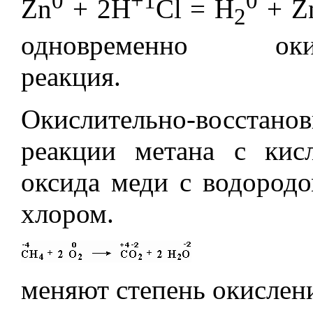
0
+1
0
Zn
+ 2H
Cl = H
+ Z
2
одновременно окисли
реакция.
Окислительно-восстан
реакции метана с кисл
оксида меди с водородо
хлором.
меняют степень окислени