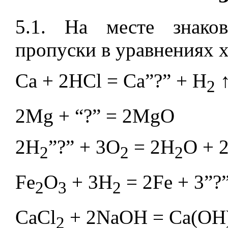
5.1. На месте знако
пропуски в уравнениях 
Ca + 2HCl = Ca”?” + H
2
2Mg + “?” = 2MgO
2H
”?” + 3O
= 2H
O + 
2
2
2
Fe
O
+ 3H
= 2Fe + 3”?
2
3
2
CaCl
+ 2NaOH = Ca(OH
2