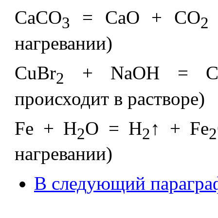
CaCO
= CaO + CO
3
2
нагревании)
CuBr
+ NaOH = Cu
2
происходит в растворе)
Fe + H
O = H
↑ + Fe
2
2
2
нагревании)
В следующий парагра
_________________