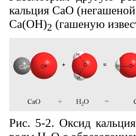
кальция СаО (негашеной 
Са(ОН)
(гашеную извест
2
Рис. 5-2. Оксид кальци