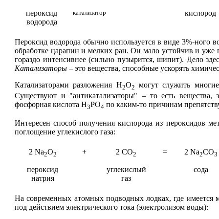
пероксид
катализатор
кислород
водорода
Пероксид водорода обычно используется в виде 3%-ного во
обработке царапин и мелких ран. Он мало устойчив и уже п
гораздо интенсивнее (сильно пузырится, шипит). Дело зде
Катализаторы
–
это вещества, способные ускорять химическ
Катализаторами разложения Н
О
могут служить многие 
2
2
Существуют и "антикатализаторы"
–
то есть вещества, 
фосфорная кислота Н
РО
по каким-то причинам препятств
3
4
Интересен способ получения кислорода из пероксидов ме
поглощение углекислого газа:
2 Na
O
+
2 CO
=
2 Na
CO
2
2
2
2
3
пероксид
углекислый
сода
натрия
газ
На современных атомных подводных лодках, где имеется 
под действием электрического тока (электролизом воды):