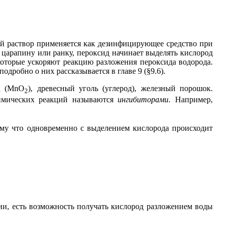
кой раствор применяется как дезинфицирующее средство при
царапину или ранку, пероксид начинает выделять кислород
 которые ускоряют реакцию разложения пероксида водорода.
дробно о них рассказывается в главе 9 (§9.6).
а (MnO
), древесный уголь (углерод), железный порошок.
2
химических реакций называются
ингибиторами
. Например,
ому что одновременно с выделением кислорода происходит
и, есть возможность получать кислород разложением воды