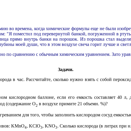
имию во времена, когда химические формулы еще не были изобре
м: "Я поместил под перевернутой банкой, погруженной в ртуть,
лнца прямо внутрь банки на порошок. Из порошка стал выделят
глубины моей души, что в этом воздухе свеча горит лучше и свет
ично по сравнению с обычным химическим уравнением. Зато урав
Задачи.
орода в час. Рассчитайте, сколько нужно взять с собой перокси
нном кислородном баллоне, если его емкость составляет 40 л,
род (содержание O
в воздухе примите 21 объемн. %)?
2
греванием для того, чтобы заполнить кислородом сосуд емкостью 
ктивов: KMnO
, KClO
, KNO
. Сколько кислорода (в литрах при н
4
3
3