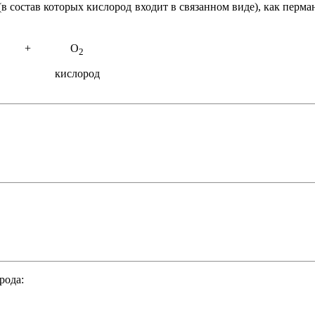
 состав которых кислород входит в связанном виде), как перманг
+
O
2
кислород
рода: