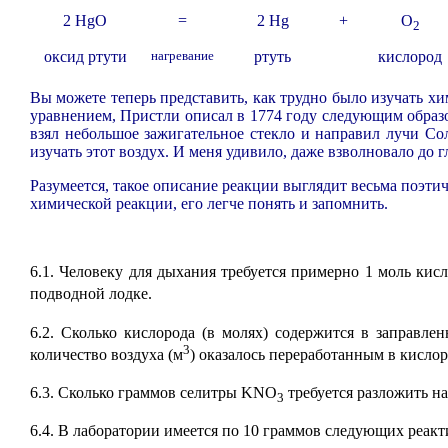
2 HgO
=
2 Hg
+
O
2
оксид ртути
нагревание
ртуть
кислород
Вы можете теперь представить, как трудно было изучать х
уравнением, Пристли описал в 1774 году следующим образо
взял небольшое зажигательное стекло и направил лучи Со
изучать этот воздух. И меня удивило, даже взволновало до 
Разумеется, такое описание реакции выглядит весьма поэт
химической реакции, его легче понять и запомнить.
6.1. Человеку для дыхания требуется примерно 1 моль кисл
подводной лодке.
6.2. Сколько кислорода (в молях) содержится в заправле
3
количество воздуха (м
) оказалось переработанным в кисло
6.3. Сколько граммов селитры KNO
требуется разложить на
3
6.4. В лаборатории имеется по 10 граммов следующих реа