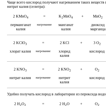
Чаще всего кислород получают нагреванием таких веществ (в
нитрат калия (селитра):
2 KMnO
=
K
MnO
+
MnO
4
2
4
2
перманганат
нагревание
манганат
диоксид
калия
калия
марганца
2 KClO
=
2 KCl
+
3 O
3
2
хлорат
калия
нагревание
хлорид
кислород
калия
2 KNO
=
2 KNO
+
O
3
2
2
нитрат
калия
нагревание
нитрит
кислород
калия
Удобно получать кислород в лаборатории из пероксида водо
2 H
O
=
2 H
O
+
O
2
2
2
2