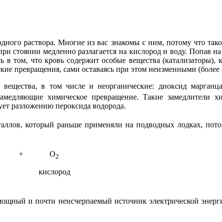
дного раствора. Многие из вас знакомы с ним, потому что та
ри стоянии медленно разлагается на кислород и воду. Попав на
сь в том, что кровь содержит особые вещества (катализаторы),
ие превращения, сами оставаясь при этом неизменными (более по
вещества, в том числе и неорганические: диоксид марганц
замедляющие химическое превращение. Такие замедлители 
ует разложению пероксида водорода.
таллов, который раньше применяли на подводных лодках, пот
+
O
2
кислород
мощный и почти неисчерпаемый источник электрической энерги