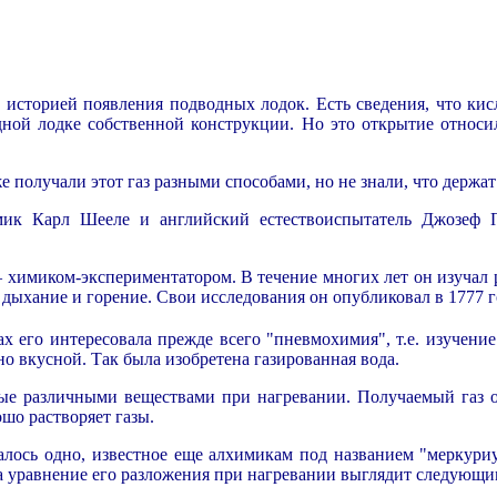
с историей появления подводных лодок. Есть сведения, что ки
дной лодке собственной конструкции. Но это открытие относил
 получали этот газ разными способами, но не знали, что держат
мик Карл Шееле и английский естествоиспытатель Джозеф П
–
химиком-экспериментатором. В течение многих лет он изучал 
 дыхание и горение. Свои исследования он опубликовал в 1777 г
 его интересовала прежде всего "пневмохимия", т.е. изучени
но вкусной. Так была изобретена газированная вода.
мые различными веществами при нагревании. Получаемый газ о
шо растворяет газы.
алось одно, известное еще алхимикам под названием "меркуриу
а уравнение его разложения при нагревании выглядит следующи