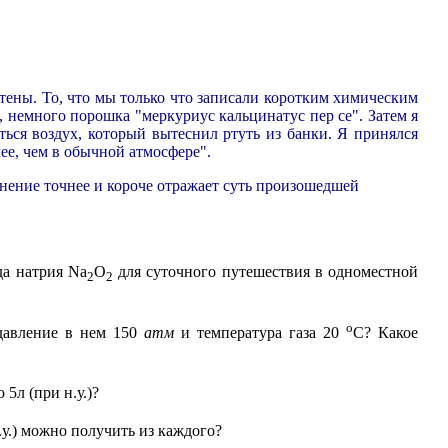
тены. То, что мы только что записали коротким химическим
 немного порошка "меркуриус кальцинатус пер се". Затем я
ься воздух, который вытеснил ртуть из банки. Я принялся
лее, чем в обычной атмосфере".
нение точнее и короче отражает суть произошедшей
да натрия Na
O
для суточного путешествия в одноместной
2
2
о
 давление в нем 150
атм
и температура газа 20
С? Какое
5л (при н.у.)?
.у.) можно получить из каждого?