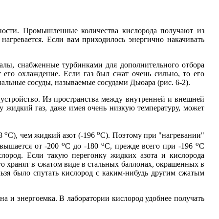
ьности. Промышленные количества кислорода получают из
нагревается. Если вам приходилось энергично накачивать
налы, снабженные турбинками для дополнительного отбора
 его охлаждение. Если газ был сжат очень сильно, то его
альные сосуды, называемые сосудами Дьюара (рис. 6-2).
 устройство. Из пространства между внутренней и внешней
му жидкий газ, даже имея очень низкую температуру, может
о
о
83
С), чем жидкий азот (-196
С). Поэтому при "нагревании"
о
о
о
овышается от -200
С до -180
С, прежде всего при -196
С
ислород. Если такую перегонку жидких азота и кислорода
о хранят в сжатом виде в стальных баллонах, окрашенных в
льзя было спутать кислород с каким-нибудь другим сжатым
а и энергоемка. В лаборатории кислород удобнее получать