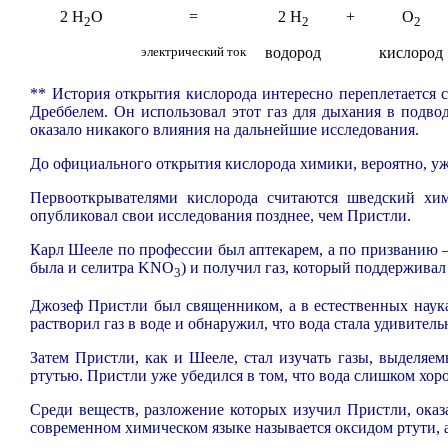
2 H
O
=
2 H
+
O
2
2
2
электрический ток
водород
кислород
** История открытия кислорода интересно переплетается 
Дреббелем. Он использовал этот газ для дыхания в подво
оказало никакого влияния на дальнейшие исследования.
До официального открытия кислорода химики, вероятно, уже
Первооткрывателями кислорода считаются шведский хи
опубликовал свои исследования позднее, чем Пристли.
Карл Шееле по профессии был аптекарем, а по призванию
была и селитра KNO
) и получил газ, который поддерживал
3
Джозеф Пристли был священником, а в естественных науках
растворил газ в воде и обнаружил, что вода стала удивитель
Затем Пристли, как и Шееле, стал изучать газы, выделяе
ртутью. Пристли уже убедился в том, что вода слишком хоро
Среди веществ, разложение которых изучил Пристли, оказ
современном химическом языке называется оксидом ртути, 