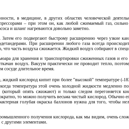
нности, в медицине, в других областях человеческой деятел
мпрессорами
–
при этом он, как любой сжимаемый газ, сильно 
соса и шланг нагреваются довольно заметно.
. Затем его подвергают быстрому расширению через узкие ка
одетандерами. При расширении любого газа всегда происходит
 что часть воздуха сжижается. Жидкий воздух собирают в специ
Дьюара для хранения и транспортировки сжиженных газов и его
откачан воздух. Вакуум практически не проводит тепло, поэто
ом сосуде длительное время.
е, жидкий кислород кипит при более "высокой" температуре (-1
 когда температура этой очень холодной жидкости медленно п
т (который опять сжижают) и только следом перегоняется к
ократно, то можно получить весьма чистый кислород. Обычно ег
рактерная голубая окраска баллонов нужна для того, чтобы не
ромышленного получения кислорода, как мы видим, очень сложн
й с другими элементами.