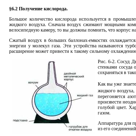
§6.2 Получение кислорода.
Большое количество кислорода используется в промышле
жидкого воздуха. Сначала воздух сжимают мощными ко
велосипедную камеру, то вы должны помнить, что корпус на
Сжатый воздух в больших баллонах-емкостях охлаждается
энергии у молекул газа. Эти устройства называются турб
расширение может привести к такому сильному охлаждению,
Рис. 6-2. Сосуд 
стенками сосуда 
сохраняться в так
Как вы уже знает
жидкого воздуха,
перегоняется азо
произвести неодн
голубой цвет. Ха
газом.
Аппаратура для п
из его соединени