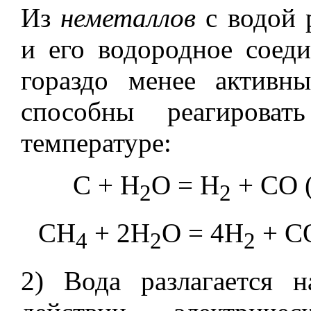
Из
неметаллов
с водой 
и его водородное соеди
гораздо менее активн
способны реагирова
температуре:
C + H
O = H
+ CO
2
2
CH
+ 2H
O = 4H
+ C
4
2
2
2) Вода разлагается 