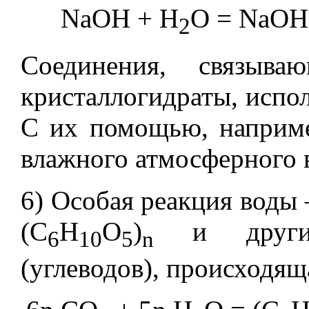
NaOH + H
O = NaOH
2
Соединения, связыв
кристаллогидраты, испол
С их помощью, наприме
влажного атмосферного 
6)
Особая реакция воды 
(C
H
O
)
и други
6
10
5
n
(углеводов), происходящ