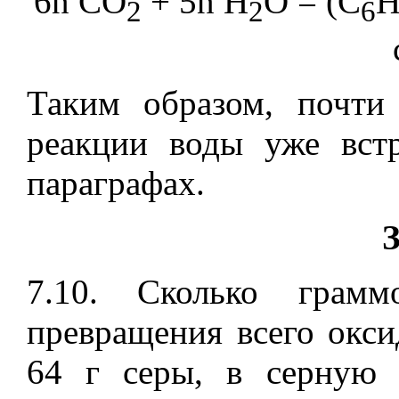
6n CO
+ 5n H
O = (C
2
2
6
Таким образом, почти
реакции воды уже вст
параграфах.
7.10. Сколько грамм
превращения всего окси
64 г серы, в серную 