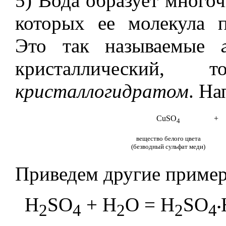
5) Вода образует много
которых ее молекула п
Это так называемые
кристаллический,
кристаллогидратом
. На
CuSO
+
4
вещество белого цвета
(безводный сульфат меди)
Приведем другие пример
.
H
SO
+ H
O = H
SO
2
4
2
2
4