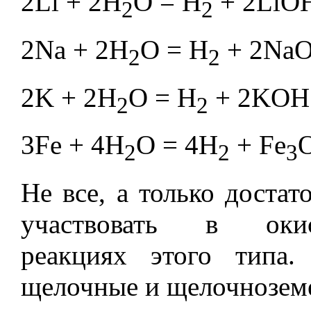
2Li + 2H
O = H
+ 2LiOH
2
2
2Na + 2H
O = H
+ 2NaO
2
2
2K + 2H
O = H
+ 2KOH 
2
2
3Fe + 4H
O = 4H
+ Fe
2
2
3
Не все, а только доста
участвовать в окисл
реакциях этого типа.
щелочные и щелочноземел