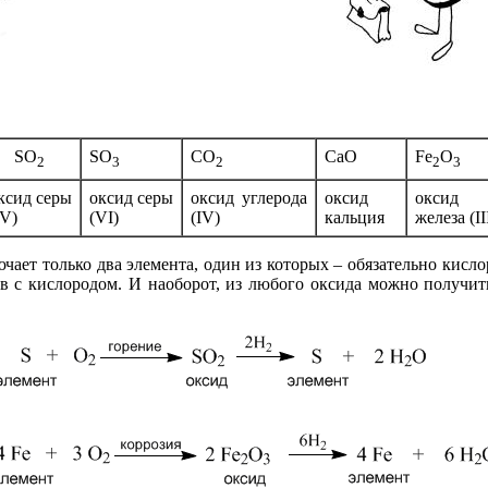
SO
SO
CO
CaO
Fe
O
2
3
2
2
3
ксид
серы
оксид
серы
оксид
углерода
оксид
оксид
IV)
(VI)
(IV)
кальция
железа (II
чает только два элемента, один из которых
–
обязательно кисло
 с кислородом. И наоборот, из любого оксида можно получит