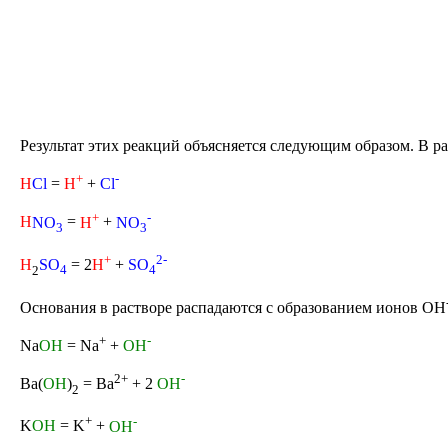
Результат этих реакций объясняется следующим образом. В р
+
-
H
Cl
=
H
+
Cl
+
-
H
NO
=
H
+
NO
3
3
+
2
-
H
SO
= 2
H
+
SO
2
4
4
Основания в растворе распадаются с образованием ионов OH
+
-
Na
OH
= Na
+
OH
2+
-
Ba(
OH
)
= Ba
+ 2
OH
2
+
-
K
OH
= K
+
OH