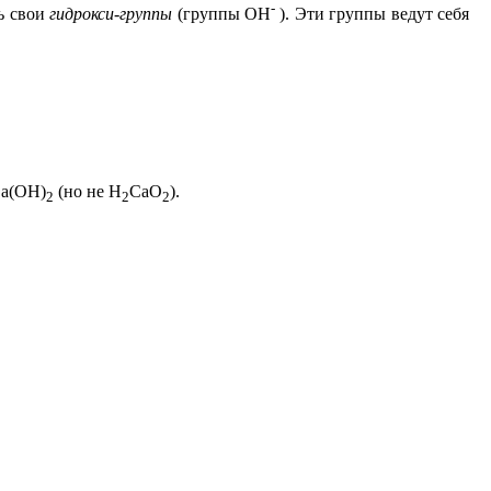
-
ь свои
гидрокси-группы
(группы ОН
).
Эти группы ведут себя
a(OH)
(но не H
CaO
).
2
2
2