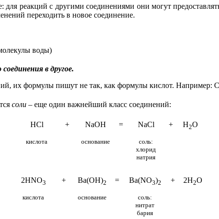
: для реакций с другими соединениями они могут предоставлят
менений переходить в новое соединение.
молекулы воды
)
 соединения в другое.
ний, их формулы пишут не так, как формулы кислот. Например:
C
ются
соли
– еще один важнейший класс соединений:
HCl
+
NaOH
=
NaCl
+
H
O
2
кислота
основание
соль:
хлорид
натрия
2HNO
+
Ba(OH)
=
Ba(NO
)
+
2H
O
3
2
3
2
2
кислота
основание
соль:
нитрат
бария