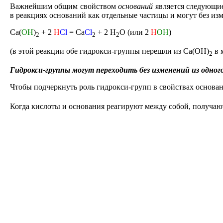
Важнейшим общим свойством
оснований
является следующие
в реакциях оснований как отдельные
частицы и могут без из
Ca(
OH
)
+ 2
H
Cl
= Ca
Cl
+ 2 H
O (
или
2
Н
ОН
)
2
2
2
(
в этой реакции обе гидрокси-группы перешли из
Ca(OH)
в 
2
Гидрокси-группы могут переходить без изменений из одного
Чтобы подчеркнуть роль гидрокси-групп в свойствах основа
Когда кислоты и основания реагируют между собой, получа