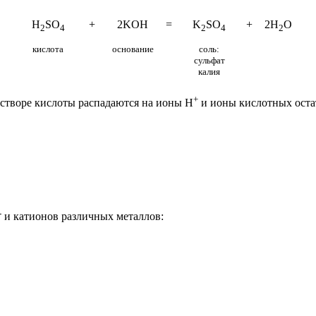
H
SO
+
2KOH
=
K
SO
+
2H
O
2
4
2
4
2
кислота
основание
соль:
сульфат
калия
+
астворе кислоты распадаются на ионы H
и ионы кислотных оста
-
и катионов различных металлов: