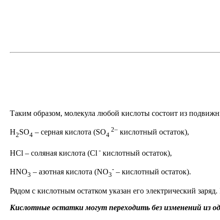
Таким образом, молекула любой кислоты состоит из подвижн
2–
H
SO
–
серная кислота (SO
кислотный остаток),
2
4
4
-
HCl –
соляная кислота
(Cl
кислотный остаток),
-
HNO
–
азотная кислота (NO
–
кислотный остаток).
3
3
Рядом с кислотным остатком указан его электрический заряд
Кислотные остатки могут переходить без изменений из одн