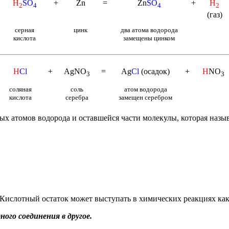
H
SO
+
Zn
=
Zn
SO
+
H
2
4
4
2
(газ)
серная
цинк
два атома водорода
кислота
замещены цинком
H
Cl
+
AgNO
=
Ag
Cl
(осадок)
+
H
NO
3
3
соляная
соль
атом водорода
кислота
серебра
замещен
серебром
ых атомов водорода и оставшейся части молекулы, которая назы
. Кислотный остаток может выступать в химических реакциях как
ого соединения в другое.