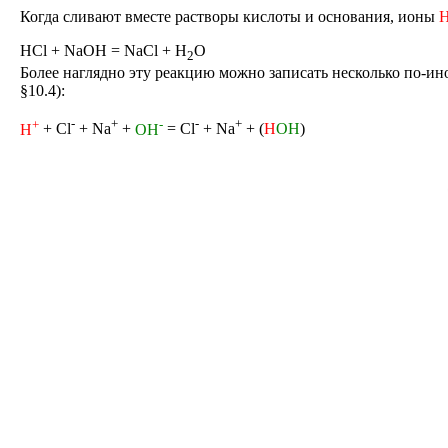
Когда сливают вместе растворы кислоты и основания, ионы
HCl + NaOH = NaCl + H
O
2
Более наглядно эту реакцию можно записать несколько по-ин
§10.4):
+
-
+
-
-
+
H
+ Cl
+ Na
+
OH
= Cl
+ Na
+ (
H
OH
)