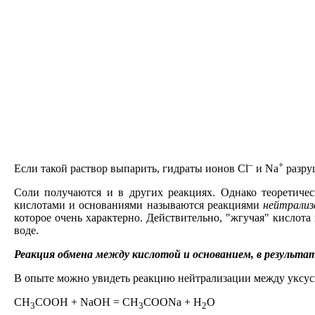
–
+
Если такой раствор выпарить, гидраты ионов Cl
и Na
разруш
Соли получаются и в других реакциях. Однако теоретич
кислотами и основаниями называются реакциями
нейтрализ
которое очень характерно. Действительно, "жгучая" кислота
воде.
Реакция обмена между кислотой и основанием, в результат
В опыте можно увидеть реакцию нейтрализации между уксусн
CH
COOH + NaOH = CH
COONa + H
O
3
3
2