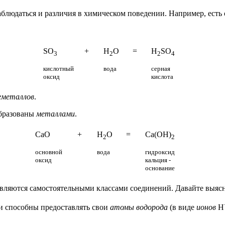
аблюдаться и различия в химическом поведении. Например, есть
SO
+
H
O
=
H
SO
3
2
2
4
кислотный
вода
серная
оксид
кислота
еметаллов
.
образованы
металлами
.
CaO
+
H
O
=
Ca(OH)
2
2
основной
вода
гидроксид
оксид
кальция -
основание
являются самостоятельными классами соединений. Давайте выяс
ни способны предоставлять свои
атомы водорода
(в виде
ионов
Н