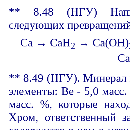
** 8.48 (НГУ) Напи
следующих превращений
Ca → CaH
→ Ca(OH)
2
Ca
** 8.49 (НГУ). Минерал
элементы: Be - 5,0 масс. 
масс. %, которые нахо
Хром, ответственный з