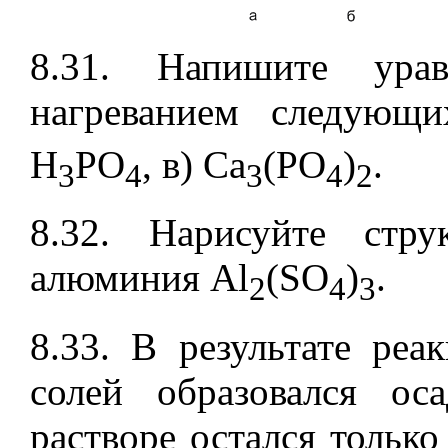
8.31. Напишите урав
нагреванием следующи
H
PO
, в) Ca
(PO
)
.
3
4
3
4
2
8.32. Нарисуйте стр
алюминия Al
(SO
)
.
2
4
3
8.33. В результате ре
солей образовался ос
растворе остался тольк