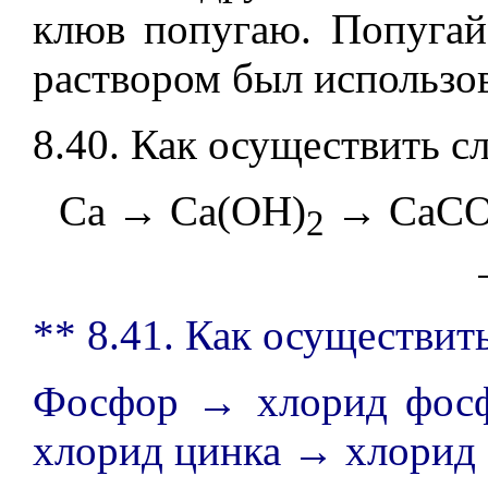
клюв попугаю. Попугай
раствором был использов
8.40. Как осуществить 
Ca → Ca(OH)
→ CaC
2
** 8.41. Как осуществи
Фосфор → хлорид фос
хлорид цинка → хлорид 