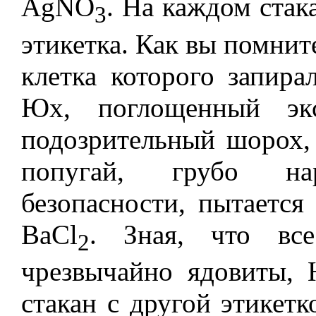
AgNO
. На каждом стак
3
этикетка.
Как вы помните
клетка которого запира
Юх, поглощенный экс
подозрительный шорох,
попугай, грубо на
безопасности, пытается
BaCl
.
Зная, что вс
2
чрезвычайно ядовиты, 
стакан с другой этикетк