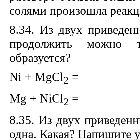
солями произошла реакц
8.34. Из двух приведе
продолжить можно т
образуется?
Ni + MgCl
=
2
Mg + NiCl
=
2
8.35. Из двух приведен
одна. Какая? Напишите 