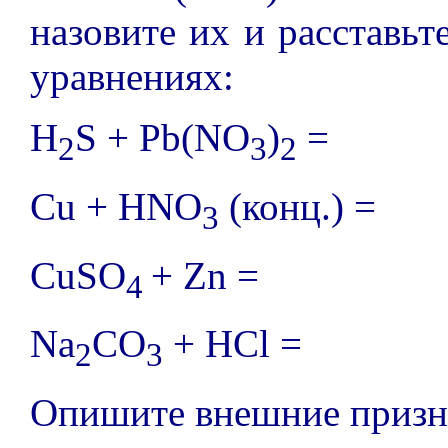
назовите их и расставь
уравнениях:
H
S + Pb(NO
)
=
2
3
2
Cu + HNO
(конц.)
=
3
CuSO
+ Zn =
4
Na
CO
+ HCl =
2
3
Опишите внешние призна