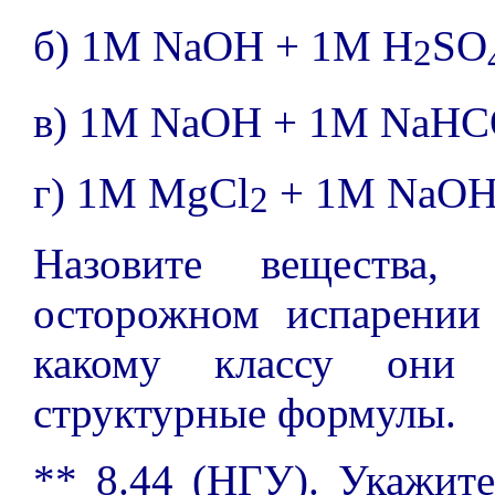
б) 1M NaOH + 1M H
SO
2
в) 1M NaOH + 1M NaH
г) 1M MgCl
+ 1M NaO
2
Назовите вещества,
осторожном испарении
какому классу они 
структурные формулы.
** 8.44 (НГУ). Укажите