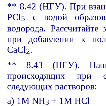
** 8.42 (НГУ). При вза
PCl
с водой образова
5
водорода. Рассчитайте 
при добавлении к пол
CaCl
.
2
** 8.43 (НГУ). Напи
происходящих при с
следующих растворов:
а) 1M NH
+ 1M HCl
3